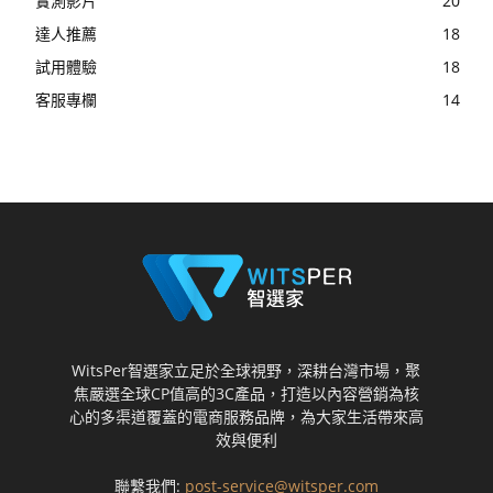
實測影片
20
達人推薦
18
試用體驗
18
客服專欄
14
WitsPer智選家立足於全球視野，深耕台灣市場，聚
焦嚴選全球CP值高的3C產品，打造以內容營銷為核
心的多渠道覆蓋的電商服務品牌，為大家生活帶來高
效與便利
聯繫我們:
post-service@witsper.com