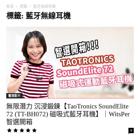
首頁
標籤
藍牙無線耳機
標籤: 藍牙無線耳機
實測影片
無限潛力 沉浸鍛鍊【TaoTronics SoundElite
72 (TT-BH072) 磁吸式藍牙耳機】｜WitsPer
智選開箱
0