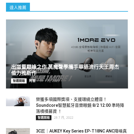
達人推薦
出道暨巔峰之作 萬魔聲學攜手華語流行天王周杰
倫力推新作
阿智
-
31 1 月, 2023
智選開箱
榮獲多項國際獎項、支援環繞立體音！
Soundcore智慧藍牙音樂眼鏡 8/2 12:00 準時降
落嘖嘖募資 ！
28 7 月, 2022
智選開箱
3C匠｜AUKEY Key Series EP-T18NC ANC降噪真