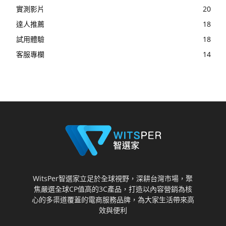
實測影片
20
達人推薦
18
試用體驗
18
客服專欄
14
WitsPer智選家立足於全球視野，深耕台灣市場，聚
焦嚴選全球CP值高的3C產品，打造以內容營銷為核
心的多渠道覆蓋的電商服務品牌，為大家生活帶來高
效與便利