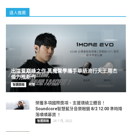
達人推薦
出道暨巔峰之作 萬魔聲學攜手華語流行天王周杰
倫力推新作
阿智
-
31 1 月, 2023
智選開箱
榮獲多項國際獎項、支援環繞立體音！
Soundcore智慧藍牙音樂眼鏡 8/2 12:00 準時降
落嘖嘖募資 ！
28 7 月, 2022
智選開箱