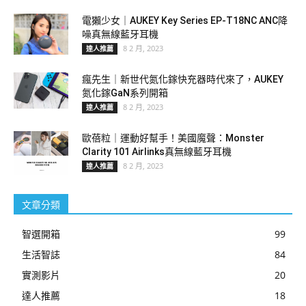
電獺少女｜AUKEY Key Series EP-T18NC ANC降
噪真無線藍牙耳機
8 2 月, 2023
達人推薦
瘋先生｜新世代氮化鎵快充器時代來了，AUKEY
氮化鎵GaN系列開箱
8 2 月, 2023
達人推薦
歐蓓粒｜運動好幫手！美國魔聲：Monster
Clarity 101 Airlinks真無線藍牙耳機
8 2 月, 2023
達人推薦
文章分類
智選開箱
99
生活智誌
84
實測影片
20
達人推薦
18