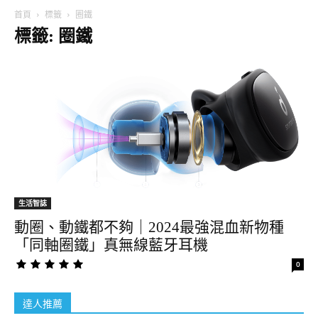
首頁
標籤
圈鐵
標籤: 圈鐵
生活智誌
動圈、動鐵都不夠｜2024最強混血新物種
「同軸圈鐵」真無線藍牙耳機
0
達人推薦