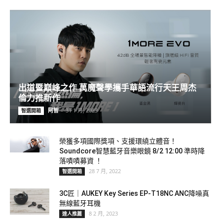
出道暨巔峰之作 萬魔聲學攜手華語流行天王周杰
倫力推新作
阿智
-
31 1 月, 2023
智選開箱
榮獲多項國際獎項、支援環繞立體音！
Soundcore智慧藍牙音樂眼鏡 8/2 12:00 準時降
落嘖嘖募資 ！
28 7 月, 2022
智選開箱
3C匠｜AUKEY Key Series EP-T18NC ANC降噪真
無線藍牙耳機
8 2 月, 2023
達人推薦