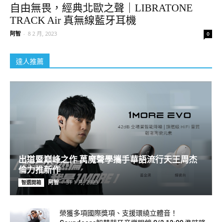
自由無畏，經典北歐之聲｜LIBRATONE
TRACK Air 真無線藍牙耳機
阿智
-
8 2 月, 2023
0
達人推薦
出道暨巔峰之作 萬魔聲學攜手華語流行天王周杰
倫力推新作
阿智
-
31 1 月, 2023
智選開箱
榮獲多項國際獎項、支援環繞立體音！