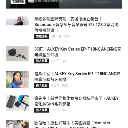
阿智
-
31 1 月, 2023
智選開箱
榮獲多項國際獎項、支援環繞立體音！
Soundcore智慧藍牙音樂眼鏡 8/2 12:00 準時降
落嘖嘖募資 ！
28 7 月, 2022
智選開箱
3C匠｜AUKEY Key Series EP-T18NC ANC降噪真
無線藍牙耳機
8 2 月, 2023
達人推薦
電獺少女｜AUKEY Key Series EP-T18NC ANC降
噪真無線藍牙耳機
8 2 月, 2023
達人推薦
瘋先生｜新世代氮化鎵快充器時代來了，AUKEY
氮化鎵GaN系列開箱
8 2 月, 2023
達人推薦
歐蓓粒｜運動好幫手！美國魔聲：Monster