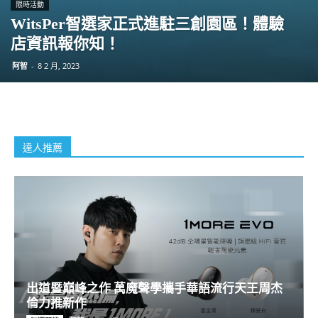
限時活動
WitsPer智選家正式進駐三創園區！體驗
店資訊報你知！
阿智
-
8 2 月, 2023
達人推薦
出道暨巔峰之作 萬魔聲學攜手華語流行天王周杰
倫力推新作