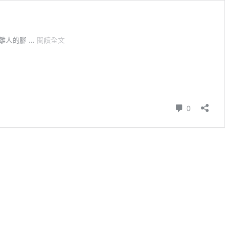
揭
離人的腳 …
閱讀全文
秘！
為
什
麼
電
競
則留言
0
耳
機
可
以
幫
你
聽
音
辨
位
縱